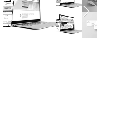
Ich freue mich, von
Ihnen zu hören
Katharina Plötz
Lerchenweg 2
84160 Frontenhausen